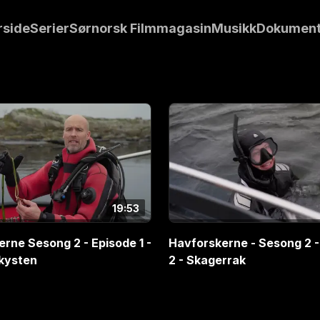
rside
Serier
Sørnorsk Filmmagasin
Musikk
Dokument
t
19:53
rne Sesong 2 - Episode 1 -
Havforskerne - Sesong 2 -
 kysten
2 - Skagerrak