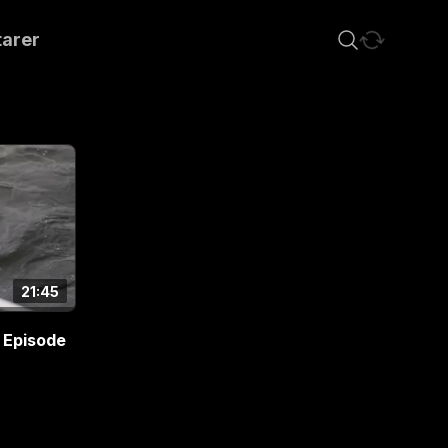
arer
21:45
 Episode