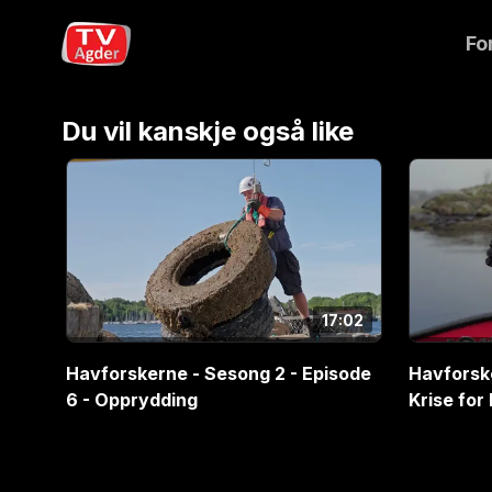
Fo
Havforskerne - Sesong 2 - Episode 3 - Bevar Rae
Du vil kanskje også like
17:02
Havforskerne - Sesong 2 - Episode
Havforske
6 - Opprydding
Krise for