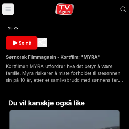
Åpne hovedmeny
25:25
Se nå
Sørnorsk Filmmagasin - Kortfilm: "MYRA"
Kortfilmen MYRA utfordrer hva det betyr å være
familie. Myra risikerer å miste forholdet til stesønnen
sin på 10 år, etter et samlivsbrudd med sønnens far.
Myra tar med 10-åringen til Liseberg Fornøyelsespark
i Sverige, i et håp om å bevare felleskapet med
stesønnen. Det er bare det at sønnens far ikke fikk
Du vil kanskje også like
beskjed at de dro. Filmens setter søkelys på et fortiet
tema – hva er egentlig en familie? Er blod tykkere en
vann? Filmen er produsert av Geir Bergersen ved
Skagerak film og støttet av Sørnorsk filmsenter.